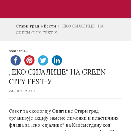
Стари град
»
Вести
»
„ЕКО СИЈАЛИЦЕ“ НА
GREEN CITY FEST-У
Share this...
„ЕКО СИЈАЛИЦЕ“ НА GREEN
CITY FEST-У
POSTED
23. 09. 2010.
ON
Савет за екологију Општине Стари град
организује акцију замене лименки и пластичних
флаша за „еко-сијалице“, на Калемегдану код