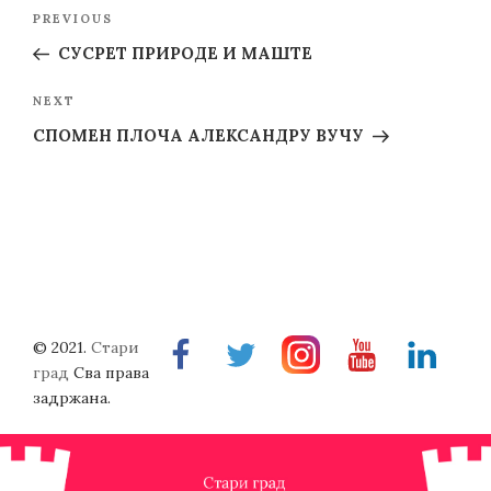
Post
Previous
PREVIOUS
navigation
Post
СУСРЕТ ПРИРОДЕ И МАШТЕ
Next
NEXT
Post
СПОМЕН ПЛОЧА АЛЕКСАНДРУ ВУЧУ
© 2021.
Стари
Facebook
Twitter
Instragram
Youtube
Linkedin
град
Сва права
задржана.