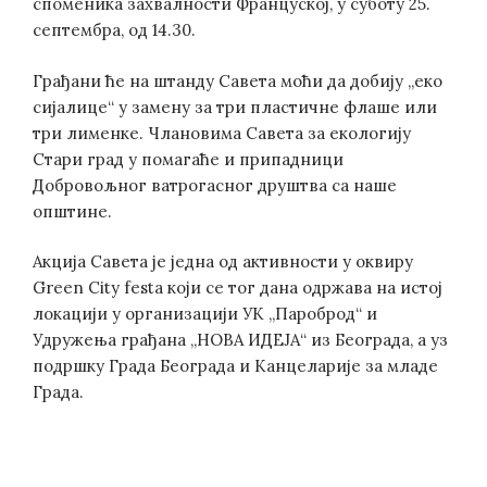
споменика захвалности Француској, у суботу 25.
септембра, од 14.30.
Грађани ће на штанду Савета моћи да добију „еко
сијалице“ у замену за три пластичне флаше или
три лименке. Члановима Савета за екологију
Стари град у помагаће и припадници
Добровољног ватрогасног друштва са наше
општине.
Акција Савета је једна од активности у оквиру
Green City festa који се тог дана одржава на истој
локацији у организацији УК „Пароброд“ и
Удружења грађана „НОВА ИДЕЈА“ из Београда, а уз
подршку Града Београда и Канцеларије за младе
Града.