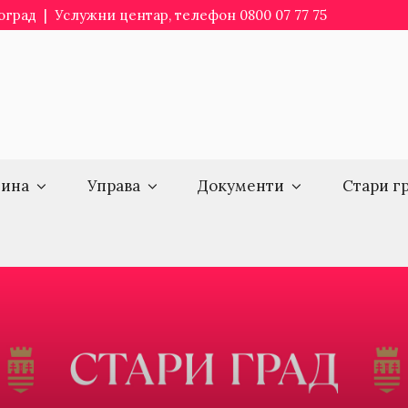
еоград | Услужни центар, телефон 0800 07 77 75
ина
Управа
Документи
Стари г