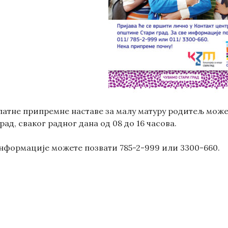
латне припремне наставе за малу матуру родитељ може 
ад, сваког радног дана од 08 до 16 часова.
информације можете позвати 785-2-999 или 3300-660.