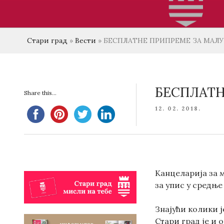
Стари град
»
Вести
»
БЕСПЛАТНЕ ПРИПРЕМЕ ЗА МАЛУ 
БЕСПЛАТН
Share this...
POSTED
12. 02. 2018.
ON
Канцеларија за 
за упис у средње
Знајући колики ј
Стари град је и 