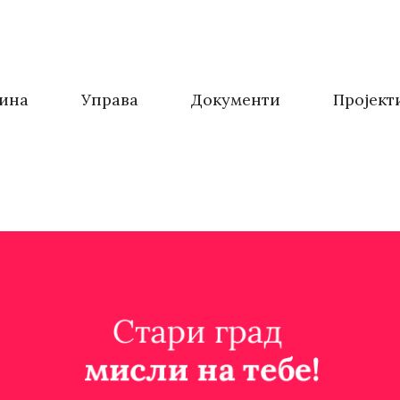
ина
Управа
Документи
Пројект