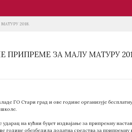
МАТУРУ 2018.
Е ПРИПРЕМЕ ЗА МАЛУ МАТУРУ 201
младе ГО Стари град и ове године организује бесплат
 школе.
е ударац на кућни буџет издвајање за припремну наста
ове године обезбедила додатна средства за припремну 