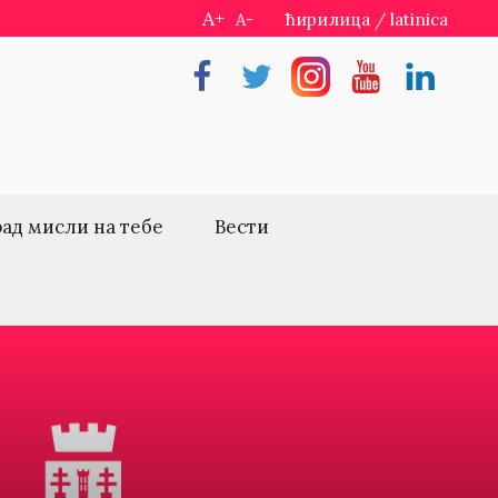
A+
A-
ћирилица
/
latinica
Facebook
Twitter
Instragram
Youtube
Linkedin
рад мисли на тебе
Вести