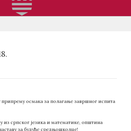
8.
ну припрему осмака за полагање завршног испита
ву из српског језика и математике, општина
наставу за будуће средњошколце!