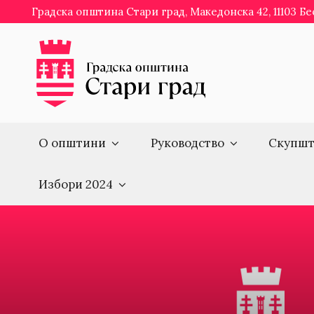
Skip
Градска општина Стари град, Македонска 42, 11103 Б
to
content
О општини
Руководство
Скупшт
Избори 2024