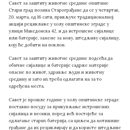
Савет за заштиту животне средине општине
Стари град позива Старограђане да се у четвртак,
20. марта, од 16 сати, прикључе традиционалној
акцији рециклаже у холу општинске зграде у
улици Македонска 42, и да истрошене сијалице
или батерије, замене за нову, штедљиву сијалицу,
коју ће добити на поклон.
Савет за заштиту животне средине подсећа да
обичне сијалице и батерије садрже материје
опасне по живот, здравље људи и животну
средину и зато их треба одлагати на за то
одређена места.
Савет је прошле године у холу општинске зграде
поставио посуду за прикупљање истрошених
сијалица и неонки, поред већ постојеће за
одлагање старих батерија, са циљем да мотивише
грађане да их рециклирају и да користе штедљиве