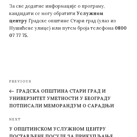
За све додатне информације о програму,
кандидати се могу обратити
Услужном
центру
Градске општине Стари град (улаз из
Нушићеве улице) или путем броја телефона
0800
07 77 75.
Post
Previous
PREVIOUS
navigation
Post
ГРАДСКА ОПШТИНА СТАРИ ГРАД И
УНИВЕРЗИТЕТ УМЕТНОСТИ У БЕОГРАДУ
ПОТПИСАЛИ МЕМОРАНДУМ О САРАДЊИ
Next
NEXT
Post
У ОПШТИНСКОМ УСЛУЖНОМ ЦЕНТРУ
ПОСТАВЉЕНЕ ПОСУДЕ ЗА ПРИКУПЉАЊЕ