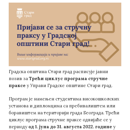
Градска општина Стари град расписује јавни
позив за
Трећи циклус
програм
а
стручне
праксе
у Управи Градске општине Стари град.
Програм је намењен студентима високошколских
установа и дипломцима са пребивалиштем или
боравиштем на територији града Београда. Трећи
циклус програма стручне праксе одвијаће се у
периоду
од 1.
јуна
до 31.
августа
2022. године
у