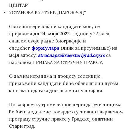
ЦЕНТАР
УСТАНОВА КУЛТУРЕ „ПАРОБРОД“
Сви заинтересовани кандидати могу се
пријавити
до
24
.
маја
2022.
године у 22 часа,
слањем своје радне биографије и
следећег
формулара
(линк за преузимање) на
мејл адресу:
strucnapraksa@starigrad.org.rs
са
насловом ПРИЈАВА ЗА СТРУЧНУ ПРАКСУ.
О даљим корацима и процесу селекције,
пријављени кандидати биће обавештени путем
контакт података достављених у пријави.
По завршетку тромесечног периода, учесницима
ће бити додељене потврде о успешно завршеном
програму стручне праксе у Градској општини
Стари град.