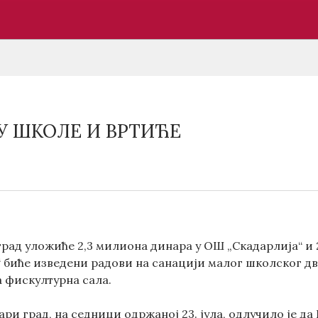
У ШКОЛЕ И ВРТИЋЕ
рад уложиће 2,3 милиона динара у ОШ „Скадарлија“ и 
 биће изведени радови на санацији малог школског дв
 фискултурна сала.
ри град, на седници одржаној 23. јула, одлучило је да