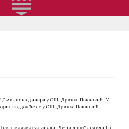
2,7 милиона динара у ОШ „Дринка Павловић“. У
оришта, док ће се у ОШ „Дринка Павловић“
 Предшколској установи „Дечји дани“ додели 1,5