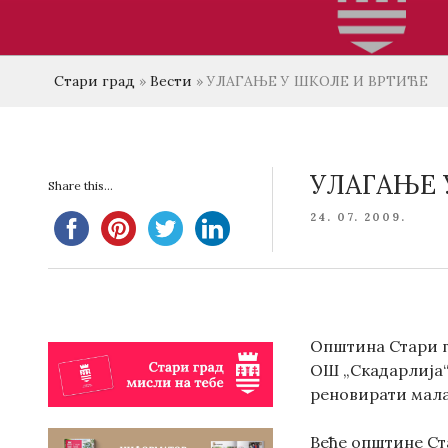
Стари град
»
Вести
»
УЛАГАЊЕ У ШКОЛЕ И ВРТИЋЕ
УЛАГАЊЕ 
Share this...
POSTED
24. 07. 2009.
ON
Општина Стари г
ОШ „Скадарлија“
реновирати мала
Веће општине Ста