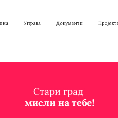
ина
Управа
Документи
Пројект