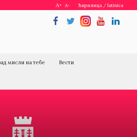
A+
A-
ћирилица
/
latinica
Facebook
Twitter
Instragram
Youtube
Linkedin
рад мисли на тебе
Вести