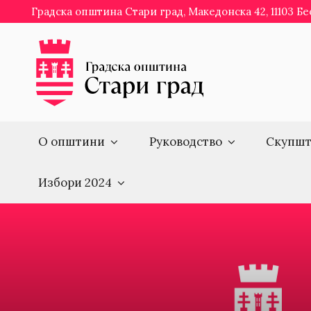
Skip
Градска општина Стари град, Македонска 42, 11103 Б
to
content
О општини
Руководство
Скупшт
Избори 2024