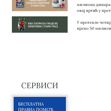
милиона динара 
овај вртић у пре
У протекле четир
преко 50 милион
СЕРВИСИ
БЕСПЛАТНА
ПРАВНА ПОМОЋ