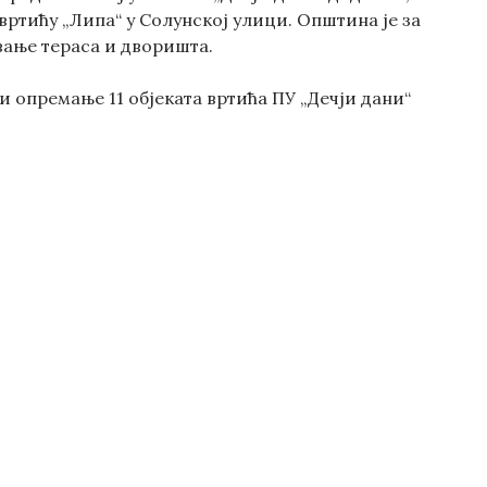
ртићу „Липа“ у Солунској улици. Општина је за
вање тераса и дворишта.
 опремање 11 објеката вртића ПУ „Дечји дани“