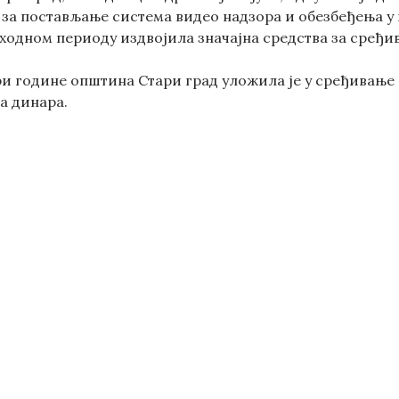
за постављање система видео надзора и обезбеђења у в
тходном периоду издвојила значајна средства за сређи
и године општина Стари град уложила је у сређивање и
а динара.