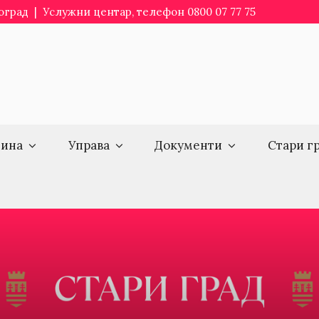
еоград | Услужни центар, телефон 0800 07 77 75
ина
Управа
Документи
Стари г