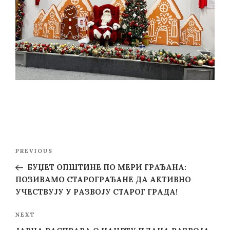
Post
Previous
PREVIOUS
navigation
Post
БУЏЕТ ОПШТИНЕ ПО МЕРИ ГРАЂАНА:
ПОЗИВАМО СТАРОГРАЂАНЕ ДА АКТИВНО
УЧЕСТВУЈУ У РАЗВОЈУ СТАРОГ ГРАДА!
Next
NEXT
Post