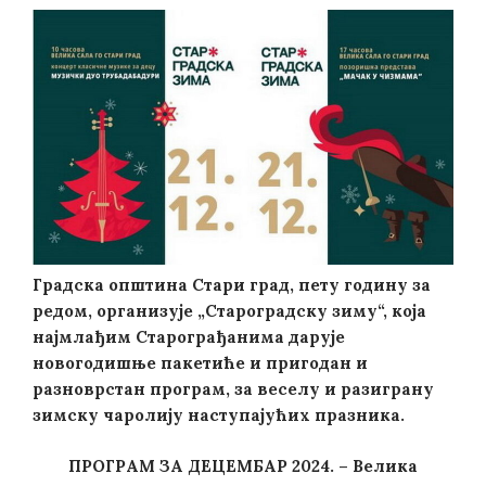
Градска општина Стари град, пету годину за
редом, организује „Староградску зиму“, која
најмлађим Старограђанима дарује
новогодишње пакетиће и пригодан и
разноврстан програм, за веселу и разиграну
зимску чаролију наступајућих празника.
ПРОГРАМ ЗА ДЕЦЕМБАР 2024. – Велика