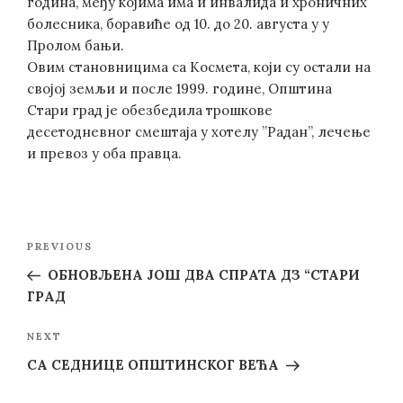
година, међу којима има и инвалида и хроничних
болесника, боравиће од 10. до 20. августа у у
Пролом бањи.
Овим становницима са Космета, који су остали на
својој земљи и после 1999. године, Општина
Стари град је обезбедила трошкове
десетодневног смештаја у хотелу ”Радан”, лечење
и превоз у оба правца.
Post
Previous
PREVIOUS
navigation
Post
ОБНОВЉЕНА ЈОШ ДВА СПРАТА ДЗ “СТАРИ
ГРАД
Next
NEXT
Post
СА СЕДНИЦЕ ОПШТИНСКОГ ВЕЋА