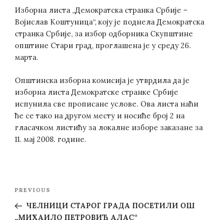
Изборна листа „Демократска странка Србије –
Војислав Коштуница“, коју је поднела Демократска
странка Србије, за избор одборника Скупштине
општине Стари град, проглашена је у среду 26.
марта.
Општинска изборна комисија је утврдила да је
изборна листа Демократске странке Србије
испунила све прописане услове. Ова листа наћи
ће се тако на другом месту и носиће број 2 на
гласачком листићу за локалне изборе заказане за
11. мај 2008. године.
Post
Previous
PREVIOUS
navigation
Post
ЧЕЛНИЦИ СТАРОГ ГРАДА ПОСЕТИЛИ ОШ
„МИХАИЛО ПЕТРОВИЋ АЛАС“