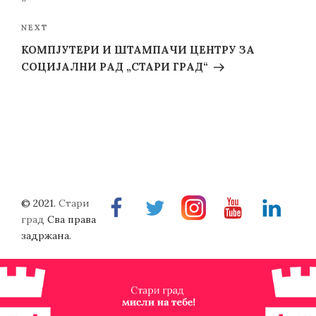
Next
NEXT
Post
КОМПЈУТЕРИ И ШТАМПАЧИ ЦЕНТРУ ЗА
СОЦИЈАЛНИ РАД „СТАРИ ГРАД“
© 2021.
Стари
Facebook
Twitter
Instragram
Youtube
Linkedin
град
Сва права
задржана.