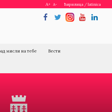
A+
A-
ћирилица
/
latinica
Facebook
Twitter
Instragram
Youtube
Linkedin
рад мисли на тебе
Вести