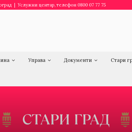
еоград | Услужни центар, телефон 0800 07 77 75
ина
Управа
Документи
Стари г