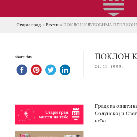
Стари град
»
Вести
»
ПОКЛОН КЛУБОВИМА ПЕНЗИОНЕ
ПОКЛОН К
Share this...
POSTED
24. 11. 2009.
ON
Градска општина
Солунској и Све
већа.