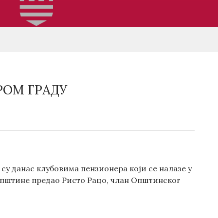
РОМ ГРАДУ
су данас клубовима пензионера који се налазе у
 општине предао Ристо Рацо, члан Општинског