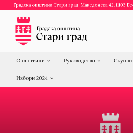
Skip
Градска општина Стари град, Македонска 42, 11103 Б
to
content
О општини
Руководство
Скупшт
Избори 2024