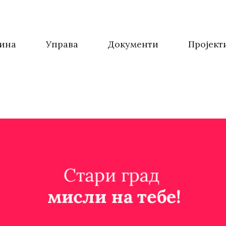
ина
Управа
Документи
Пројект