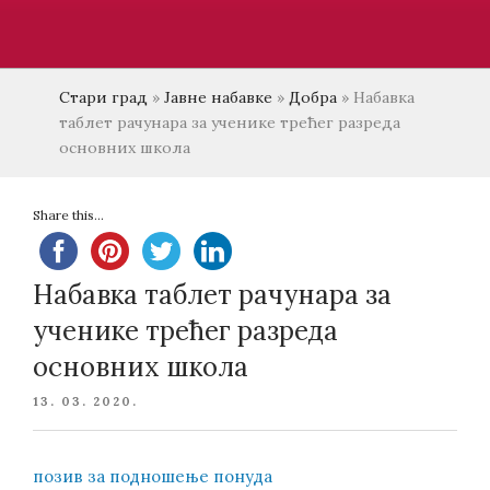
Стари град
»
Јавне набавке
»
Добра
»
Набавка
таблет рачунара за ученике трећег разреда
основних школа
Share this...
Набавка таблет рачунара за
ученике трећег разреда
основних школа
POSTED
13. 03. 2020.
ON
позив за подношење понуда