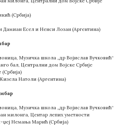
Гран милонга, Централни дом Војске Србије
икић (Србија)
и Дамиан Есел и Ненси Лозан (Аргентина)
мбар
дионица, Музичка школа „др Војислав Вучковић“
Танго бал, Централни дом Војске Србије
 (Србија)
 Жизела Натоли (Аргентина)
ембар
дионица, Музичка школа „др Војислав Вучковић“
Гран милонга, Центар лепих уметности
и-џеј Немања Марић (Србија)