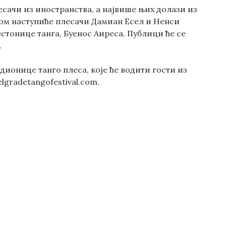
сачи из иностранства, а највише њих долази из
том наступиће плесачи Дамиан Есел и Ненси
естонице танга, Буенос Аиреса. Публици ће се
.
ионице танго плеса, које ће водити гости из
gradetangofestival.com.