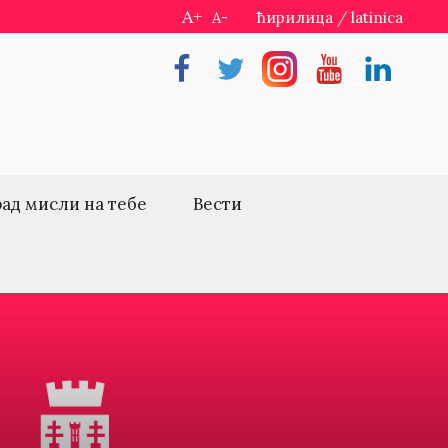
A+
A-
ћирилица
/
latinica
Facebook
Twitter
Instragram
Youtube
Linkedin
рад мисли на тебе
Вести