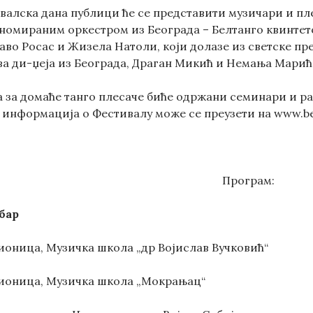
валска дана публици ће се представити музичари и пле
еномираним оркестром из Београда – Белтанго квинте
таво Росас и Жизела Натоли, који долазе из светске пр
ва ди-џеја из Београда, Драган Микић и Немања Марић
 за домаће танго плесаче биће одржани семинари и рад
 информација о Фестивалу може се преузети на www.bel
Програм:
бар
дионица, Музичка школа „др Војислав Вучковић“
адионица, Музичка школа „Мокрањац“