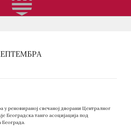
 СЕПТЕМБРА
ра у реновираној свечаној дворани Централног
ује Београдска танго асоцијација под
 Београда.