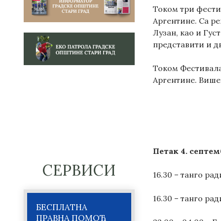
Током три фести
Аргентине. Са р
Лузан, као и Гус
представити и д
Током Фестивала
Аргентине. Више
Петак 4. септем
СЕРВИСИ
16.30 – танго ра
16.30 – танго р
БЕСПЛАТНА
ПРАВНА ПОМОЋ