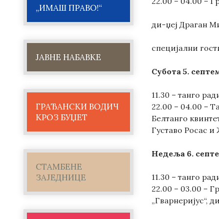
22.00 – 04.00 – 
„ИМАШ ПРАВО!“
ди-џеј Драган М
специјални гост
ЈАВНЕ НАБАВКЕ
Субота 5. септе
11.30 – танго ра
ГРАЂАНСКИ ВОДИЧ
22.00 – 04.00 – 
КРОЗ БУЏЕТ
Белтанго квинтет
Густаво Росас и
Недеља 6. септ
СТАМБЕНЕ
11.30 – танго ра
ЗАЈЕДНИЦЕ
22.00 – 03.00 – 
„Гварнеријус“, д