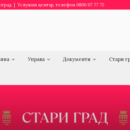
еоград | Услужни центар, телефон 0800 07 77 75
ина
Управа
Документи
Стари г