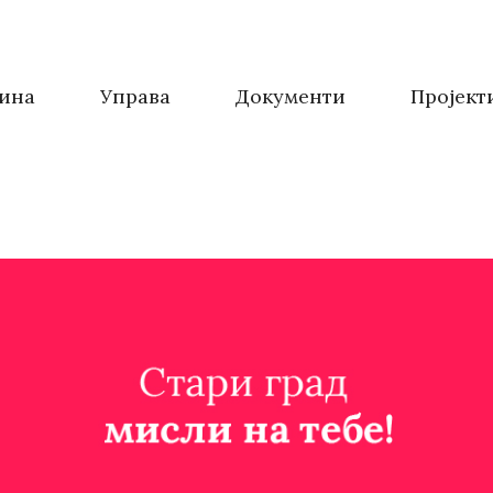
ина
Управа
Документи
Пројект