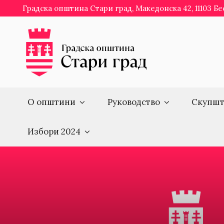
Skip
Градска општина Стари град, Македонска 42, 11103 Б
to
content
О општини
Руководство
Скупшт
Избори 2024