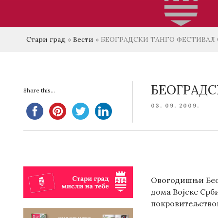
Стари град
»
Вести
»
БЕОГРАДСКИ ТАНГО ФЕСТИВАЛ О
БЕОГРАДС
Share this...
POSTED
03. 09. 2009.
ON
Овогодишњи Беог
дома Војске Срб
покровитељством