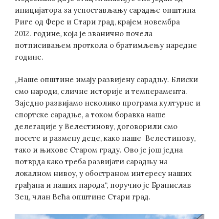
иницијатора за успостављању сарадње општина
Риге од Фере и Стари град, крајем новембра
2012. године, која је званично почела
потписивањем проткола о братимљењу наредне
године.
„Наше општине имају развијену сарадњу. Блиски
смо народи, сличне историје и темперамента.
Заједно развијамо неколико програма културне и
спортске сарадње, а током боравка наше
делегације у Велестинову, договорили смо
посете и размену деце, како наше Велестинову,
тако и њихове Старом граду. Ово је још једна
потврда како треба развијати сарадњу на
локалном нивоу, у обостраном интересу наших
грађана и наших народа“, поручио је Бранислав
Зец, члан Већа општине Стари град.