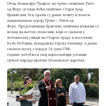
Отац Атанасијус Трајкос, из грчке општине Риге
од Фере, и члан Већа општине Стари град
Бранислав Зец одали су данас пошту и помен
националном хероју Грчке – Риги од
Фере. Представници братских општина пожили су
венац на његов споменик, који се налази у
истоименој улици на Старом граду и посетили
Кулу Небојша, некадашљу турску тамницу, а данас
спомен музеј, у којој је 24. јуна 1798.
године погубљен овај најпознатији устаник
грчког народа против Отоманског царства.