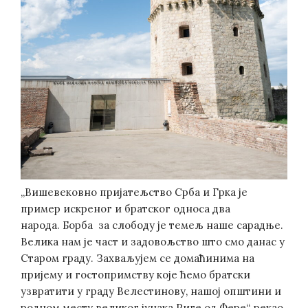
„Вишевековно пријатељство Срба и Грка је
пример искреног и братског односа два
народа. Борба за слободу је темељ нашe сарадње.
Велика нам је част и задовољство што смо данас у
Старом граду. Захваљујем се домаћинима на
пријему и гостопримству које ћемо братски
узвратити у граду Велестинову, нашој општини и
родном месту великог јунака Риге од Фере“, рекао