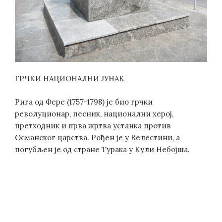
ГРЧКИ НАЦИОНАЛНИ ЈУНАК
Рига од Фере (1757-1798) је био грчки
револуционар, песник, национални херој,
претходник и прва жртва устанка против
Османског царства. Рођен је у Велестини, а
погубљен је од стране Турака у Кули Небојша.
Post