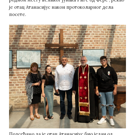
је отац Атанасијус након протоколарног дела
посете.
Подсећамо да је отац Атанасијус био један од