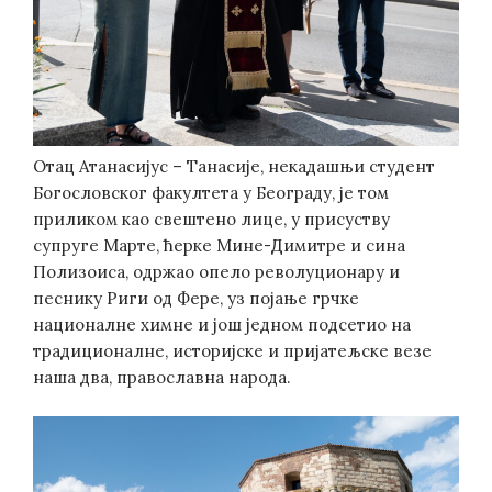
Отац Атанасијус – Танасије, некадашњи студент
Богословског факултета у Београду, је том
приликом као свештено лице, у присуству
супруге Марте, ћерке Мине-Димитре и сина
Полизoиса, одржао опело револуционару и
песнику Риги од Фере, уз појање грчке
националне химне и још једном подсетио на
традиционалне, историјске и пријатељске везе
наша два, православна народа.