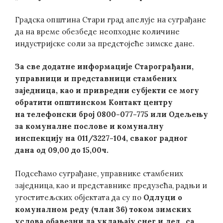
Градска општина Стари град апелује на суграђане
да на време обезбеде неопходне количине
индустријске соли за предстојеће зимске дане.
За све додатне информације Старограђани,
управници и представници стамбених
заједница, као и привредни субјекти
се могу
обратити општинском Контакт центру
на телефонски број
0800-077-775 ил
и Одељењу
за комуналне послове и комуналну
инспекцију на 011/3227-104,
сваког радног
дана од 0
9
,00 до 15,00ч.
Подсећамо суграђане, управнике стамбених
заједница, као и представнике предузећа, радњи и
угоститељских објектата да су по
Одлуци о
комуналном реду (члан 36) током зимских
услова обавезни да уклањају снег и лед „са