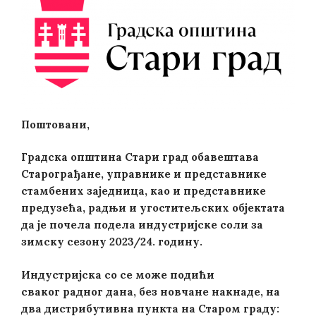
Поштовани,
Градска општина Стари град обавештава
Старограђане, управнике и представнике
стамбених заједница, као и представнике
предузећа, радњи и угоститељских објектата
да је почела подела индустријске соли за
зимску сезону 2023/24. годину.
Индустријска со се може подићи
сваког радног дана, без новчане накнаде, на
два дистрибутивна пункта на Старом граду: