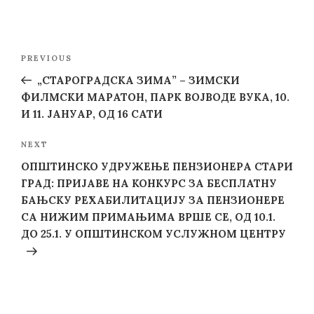
Post
Previous
PREVIOUS
navigation
Post
„СТАРОГРАДСКА ЗИМА” – ЗИМСКИ
ФИЛМСКИ МАРАТОН, ПАРК ВОЈВОДЕ ВУКА, 10.
И 11. ЈАНУАР, ОД 16 САТИ
Next
NEXT
Post
OПШТИНСКО УДРУЖЕЊЕ ПЕНЗИОНЕРА СТАРИ
ГРАД: ПРИЈАВЕ НА КОНКУРС ЗА БЕСПЛАТНУ
БАЊСКУ РЕХАБИЛИТАЦИЈУ ЗА ПЕНЗИОНЕРЕ
СА НИЖИМ ПРИМАЊИМА ВРШЕ СЕ, ОД 10.1.
ДО 25.1. У ОПШТИНСКОМ УСЛУЖНОМ ЦЕНТРУ