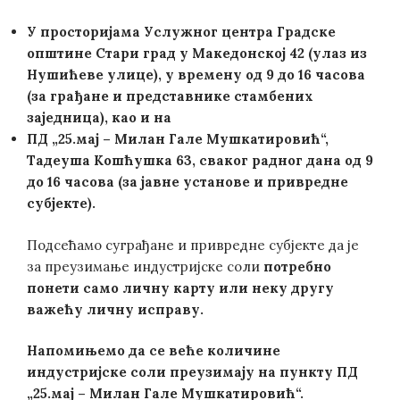
У просторијама
Услужног центра Градске
општине Стари град
у Македонској 42
(улаз из
Нушићеве улице)
, у времену од 9 до 16
часова
(за грађане и представнике стамбених
заједница), као и на
ПД „25.мај – Милан Гале Мушкатировић“,
Тадеуша Кошћушка 63, сваког радног дана од 9
до 16 часова (за јавне установе и привредне
субјекте)
.
Подсећамо суграђане и привредне субјекте да је
за преузимање индустријске соли
потребно
понети само личну карту или неку другу
важећу личну исправу.
Напомињемо да се веће количине
индустријске соли преузимају на пункту ПД
„25.мај – Милан Гале Мушкатировић“.