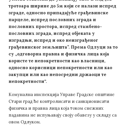
тротоара ширине до 5м који се налази испред
зграде, односно припадајуће грађевинске
парцеле, испред пословних зграда и
пословних простора, испред стамбено-
пословних зграда, испред објеката у
изградњи, испред и око неизграђеног
грађевинског земљишта”. Према Одлуци за то
су „одговорна правна и физичка лица која
користе те непокретности као власници,
односно корисници непокретности или као
закупци или као непосредни држаоци те
непокретности“.
Комунална инспекција Управе Градске општине
Стари град ће контролисати и санкционисати
физичка и правна лица која током снежних
падавина не испуњавају своју обавезу у складу са
овом Одлуком.