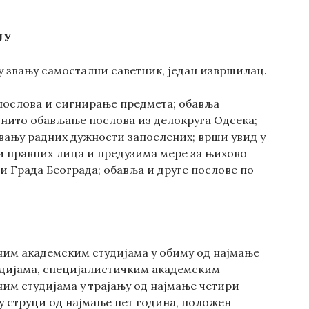
ЈУ
 у звању самостални саветник, један извршилац.
 послова и сигнирање предмета; обавља
онито обављање послова из делокруга Одсека;
авању радних дужности запослених; врши увид у
и правних лица и предузима мере за њихово
 Града Београда; обавља и друге послове по
вним академским студијама у обиму од најмање
удијама, специјалистичким академским
им студијама у трајању од најмање четири
у струци од најмање пет година, положен