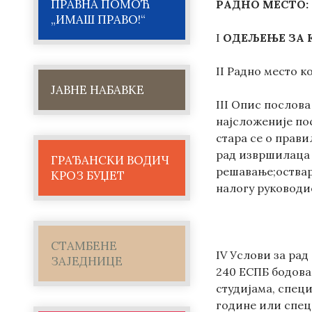
ПРАВНА ПОМОЋ
РАДНО МЕСТО:
„ИМАШ ПРАВО!“
I
ОДЕЉЕЊЕ ЗА
II Радно место к
ЈАВНЕ НАБАВКЕ
III Опис послов
најсложеније по
стара се о прав
рад извршилаца 
ГРАЂАНСКИ ВОДИЧ
решавање;оствар
КРОЗ БУЏЕТ
налогу руководи
СТАМБЕНЕ
IV Услови за ра
ЗАЈЕДНИЦЕ
240 ЕСПБ бодова
студијама, спец
године или спец