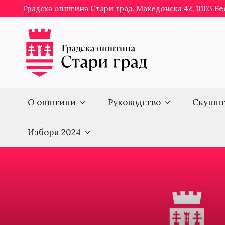
Skip
Градска општина Стари град, Македонска 42, 11103 Б
to
content
О општини
Руководство
Скупшт
Избори 2024