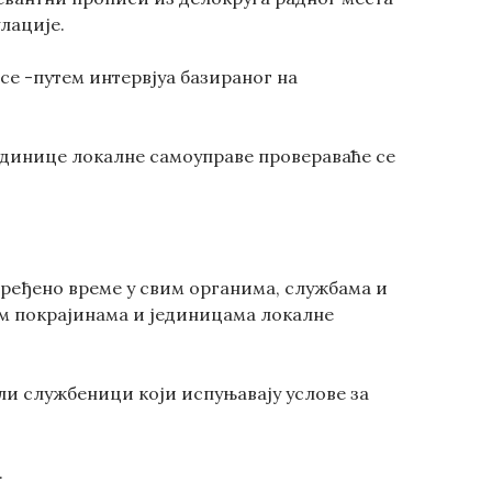
лације.
е -путем интервјуа базираног на
единице локалне самоуправе провераваће се
дређено време у свим органима, службама и
ним покрајинама и јединицама локалне
ли службеници који испуњавају услове за
.