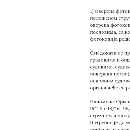
1) Оверена фото
положеном струч
оверена фотокопи
пословима, са ко
фотокопија реше
Сви докази се пр
градовима и опш
судовима, судск
поверени посао).
основним судови
органа неће се р
Напомена: Орган
РС”, бр. 18/16, 
стручном испиту
Потребно је да у
прибави из служ