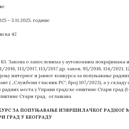
ве
025 – 3.11.2025. године
нска 42
 83. Закона о запосленима у аутономним покрајинама 
1/2016, 113/2017, 113/2017 др. закон, 95/2018, 114/2021, 
ђењу интерног и јавног конкурса за попуњавање радни
ве ( „Службени гласник РС“, број 107/2023), а у склад
радних места у Управи градске општине Стари град (I-
општине Стари град, оглашава
КУРС ЗА ПОПУЊАВАЊЕ ИЗВРШИЛАЧК
ОГ
РАДН
ОГ
М
И ГРАД У БЕОГРАДУ