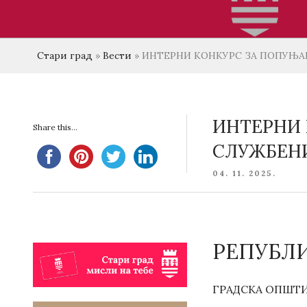
Стари град
»
Вести
»
ИНТЕРНИ КОНКУРС ЗА ПОПУЊАВ
ИНТЕРНИ 
Share this...
СЛУЖБЕНИ
POSTED
04. 11. 2025.
ON
РЕПУБЛИ
ГРАДСКА ОПШТИ