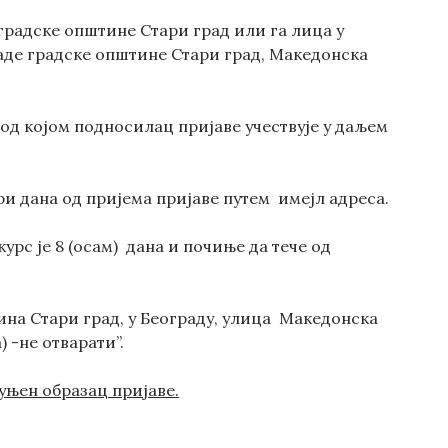
 градске општине Стари град или га лица у
раде градске општине Стари град, Македонска
од којом подносилац пријаве учествује у даљем
и дана од пријема пријаве путем имејл адреса.
рс је 8 (осам) дана и почиње да тече од
тина Стари град, у Београду, улица Македонска
) -не отварати”.
уњен образац пријаве
.