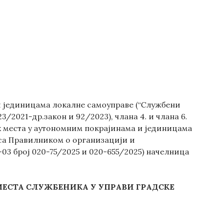
и јединицама локалне самоуправе (“Службени
123/2021-др.закон и 92/2023), члана 4. и члана 6.
х места у аутономним покрајинама и јединицама
у са Правилником о организацији и
03 број 020-75/2025 и 020-655/2025) начелница
ЕСТА
СЛУЖБЕНИКА У
УПРАВИ ГРАДСКЕ