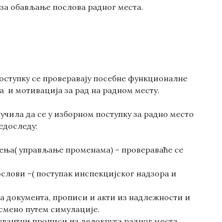
 за обављање послова радног места.
поступку се проверавају посебне функционалне
 и мотивација за рад на радном месту.
учила да се у изборном поступку за радно место
едоследу:
ења( управљање променама) – провераваће се
слови –( поступак инспекцијског надзора и
 документа, прописи и акти из надлежности и
усмено путем симулације.
евантни прописи из делокруга радног места