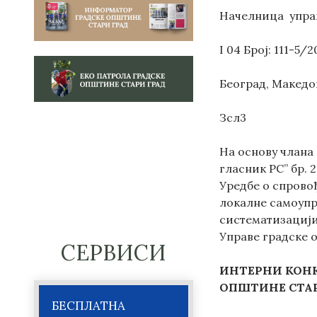
Начелница упра
I 04 Број: 111-5/2
Београд, Македо
Зсл3
На основу члана
гласник РС” бр. 2
Уредбе о спрово
локалне самоупра
систематизацији 
Управе градске 
СЕРВИСИ
ИНТЕРНИ
КОН
ОПШТИНЕ СТАР
БЕСПЛАТНА