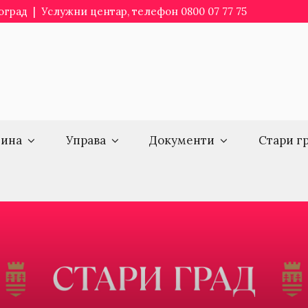
еоград | Услужни центар, телефон 0800 07 77 75
ина
Управа
Документи
Стари г