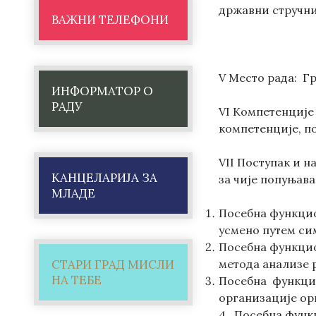
државни стручни
ВАЖНИ ТЕЛЕФОНИ
V Место рада: Г
ИНФОРМАТОР О
РАДУ
VI Компетенције 
компетенције, п
VII Поступак и н
КАНЦЕЛАРИЈА ЗА
за чије попуњава
МЛАДЕ
Посебна функцио
усмено путем си
Посебна функцио
СТАРИ ГРАД МИСЛИ
метода анализе 
НА ТЕБЕ
Посебна функцио
организације ор
4. Посебна функ