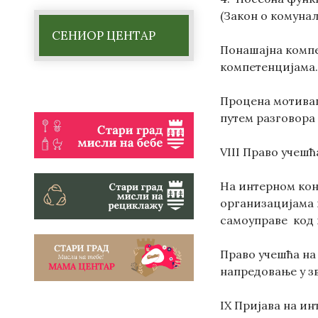
(Закон о комуна
СЕНИОР ЦЕНТАР
Понашајна компе
компетенцијама
Процена мотивац
путем разговора 
VIII Право учешћ
На интерном кон
организацијама и
самоуправе код 
Право учешћа на
напредовање у зв
IX Пријава на и