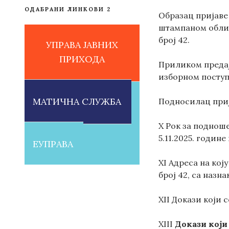
ОДАБРАНИ ЛИНКОВИ 2
Образац пријаве 
штампаном облик
број 42.
УПРАВА ЈАВНИХ
ПРИХОДА
Приликом предај
изборном поступ
МАТИЧНА СЛУЖБА
Подносилац приј
X Рок за подноше
5.11.2025. године
ЕУПРАВА
XI Адреса на кој
број 42, са назн
XII Докази који 
XIII
Докази који