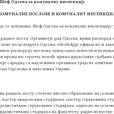
Шеф Одсека за комуналну инспекцију
КОМУНАЛНЕ ПОСЛОВЕ И КОМУНАЛНУ ИНСПЕКЦИ
оје се попуњава: Шеф Одсека за комуналну инспекцију,
а радног места: Организује рад Одсека; врши распоред
слове из делокруга Одсека; обезбеђује ефикасно и зак
илном распореду послова, пуној запослености и испуњ
и пружа им стручну помоћ; прима представке грађана 
ује сарадњу са надлежним органима градске општине и
оца Одељења и начелника Управе.
д на радном месту: стечено високо образовање на осно
, мастер академским студијама, мастер струковним ст
ијалистичким струковним студијама, односно на основн
ијалистичким студијама на факултету, радно искуство 