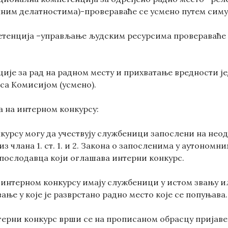
лним делатностима)-провераваће се усмено путем симу
тенција –управљање људским ресурсима провераваће с
.
ије за рад на радном месту и прихватање вредности ј
са Комисијом (усмено).
а на интерном конкурсу:
курсу могу да учествују службеници запослени на нео
з члана 1. ст. 1. и 2. Закона о запосленима у аутоном
послодавца који оглашава интерни конкурс.
 интерном конкурсу имају службеници у истом звању и
ање у које је разврстано радно место које се попуњава.
нтерни конкурс врши се на прописаном обрасцу пријаве