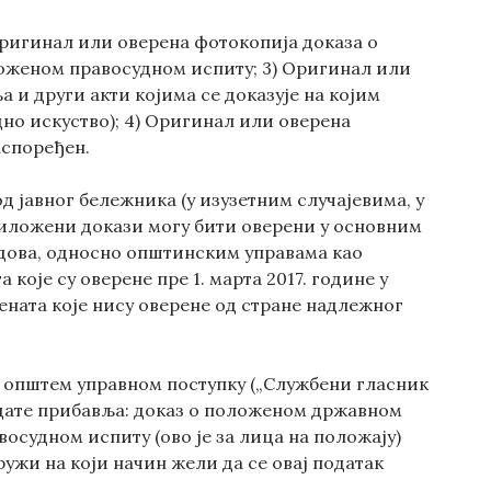
 Оригинал или оверена фотокопија доказа о
оженом правосудном испиту; 3) Оригинал или
 и други акти којима се доказује на којим
дно искуство); 4) Оригинал или оверена
аспоређен.
д јавног бележника (у изузетним случајевима, у
иложени докази могу бити оверени у основним
дова, односно општинским управама као
које су оверене пре 1. марта 2017. године у
ната које нису оверене од стране надлежног
 о општем управном поступку („Службени гласник
ндидате прибавља: доказ о положеном државном
осудном испиту (ово је за лица на положају)
кружи на који начин жели да се овај податак