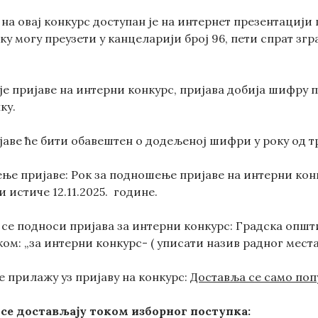
на овај конкурс доступан је на интернет презентацији
у могу преузети у канцеларији број 96, пети спрат зг
е пријаве на интерни конкурс, пријава добија шифру п
ку.
аве ће бити обавештен о додељеној шифри у року од тр
ње пријаве: Рок за подношење пријаве на интерни конку
 и истиче 12.11.2025. године.
у се подноси пријава за интерни конкурс: Градска опш
аком: „за интерни конкурс- ( уписати назив радног места
се прилажу уз пријаву на конкурс:
Доставља се само поп
 се достављају током изборног поступка
: