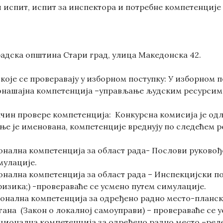
 испит, испит за инспектора и потребне компетенције
радска општина Стари град, улица Македонска 42.
које се проверавају у изборном поступку: У изборном 
онашајна компетенција –управљање људским ресурсима
ачин провере компетенција: Конкурсна комисија је одл
ње је именована, компетенције вреднују по следећем р
нална компетенција за област рада- Послови руковођ
мулације.
нална компетенција за област рада – Инспекцијски по
ризика;) -провераваће се усмено путем симулације.
нална компетенција за одређено радно место-планска
гана (Закон о локалној самоуправи) – провераваће се 
ционална компетенција за одређено радно место –рел