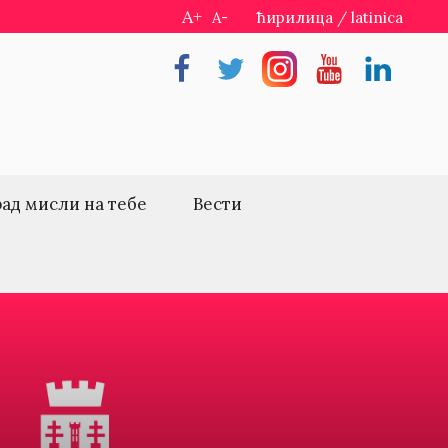
A+
A-
ћирилица
/
latinica
Facebook
Twitter
Instragram
Youtube
Linkedin
рад мисли на тебе
Вести