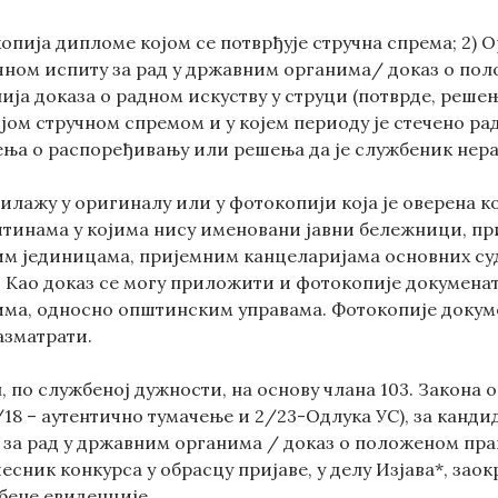
копија дипломе којом се потврђује стручна спрема; 2)
ном испиту за рад у државним органима/ доказ о пол
ја доказа о радном искуству у струци (потврде, решења
јом стручном спремом и у којем периоду је стечено ра
ња о распоређивању или решења да је службеник нер
илажу у оригиналу или у фотокопији која је оверена ко
тинама у којима нису именовани јавни бележници, пр
им јединицама, пријемним канцеларијама основних су
 Као доказ се могу приложити и фотокопије докумената 
ма, односно општинским управама. Фотокопије докуме
азматрати.
, по службеној дужности, на основу члана 103. Закона
95/18 – аутентично тумачење и 2/23-Одлука УС), за ка
 за рад у државним органима / доказ о положеном прав
чесник конкурса у обрасцу пријаве, у делу Изјава*, зао
бене евиденције.