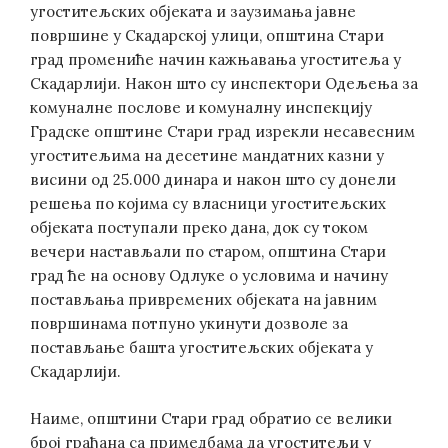
угоститељских објеката и заузимања јавне
површине у Скадарској улици, општина Стари
град промениће начин кажњавања угоститеља у
Скадарлији. Након што су инспектори Одељења за
комуналне послове и комуналну инспекцију
Градске општине Стари град изрекли несавесним
угоститељима на десетине мандатних казни у
висини од 25.000 динара и након што су донели
решења по којима су власници угоститељских
објеката поступали преко дана, док су током
вечери настављали по старом, општина Стари
град ће на основу Одлуке о условима и начину
постављања привремених објеката на јавним
површинама потпуно укинути дозволе за
постављање баштa угоститељских објеката у
Скадарлији.
Наиме, општини Стари град обратио се велики
број грађана са примедбама да угоститељи у