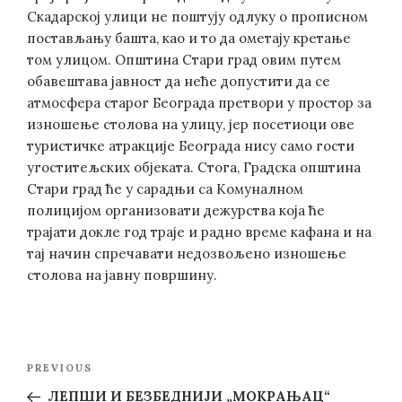
Скадарској улици не поштују одлуку о прописном
постављању баштa, као и то да ометају кретање
том улицом. Општина Стари град овим путем
обавештава јавност да неће допустити да се
атмосфера старог Београда претвори у простор за
изношење столова на улицу, јер посетиоци ове
туристичке атракције Београда нису само гости
угоститељских објеката. Стога, Градска општина
Стари град ће у сарадњи са Комуналном
полицијом организовати дежурства која ће
трајати докле год траје и радно време кафана и на
тај начин спречавати недозвољено изношење
столова на јавну површину.
Post
Previous
PREVIOUS
navigation
Post
ЛЕПШИ И БЕЗБЕДНИЈИ „МОКРАЊАЦ“