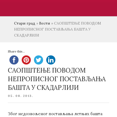
Стари град
»
Вести
»
САОПШТЕЊЕ ПОВОДОМ
НЕПРОПИСНОГ ПОСТАВЉАЊА БАШТA У
СКАДАРЛИЈИ
Share this...
САОПШТЕЊЕ ПОВОДОМ
НЕПРОПИСНОГ ПОСТАВЉАЊА
БАШТA У СКАДАРЛИЈИ
POSTED
05. 08. 2013.
ON
Због недозвољеног постављања летњих баштa