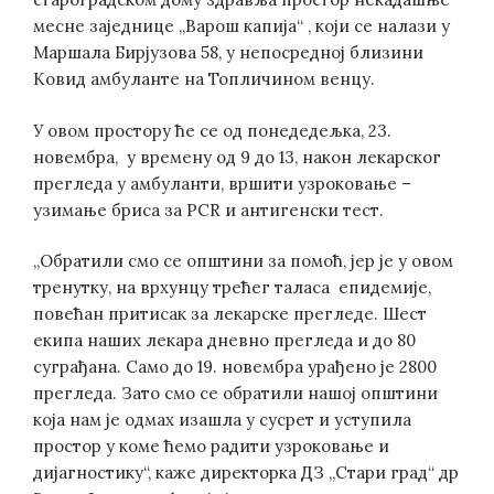
месне заједнице „Варош капија“ , који се налази у
Маршала Бирјузова 58, у непосредној близини
Ковид амбуланте на Топличином венцу.
У овом простору ће се од понедедељка, 23.
новембра, у времену од 9 до 13, након лекарског
прегледа у амбуланти, вршити узроковање –
узимање бриса за PCR и антигенски тест.
„Обратили смо се општини за помоћ, јер је у овом
тренутку, на врхунцу трећег таласа епидемије,
повећан притисак за лекарске прегледе. Шест
екипа наших лекара дневно прегледа и до 80
суграђана. Само до 19. новембра урађено је 2800
прегледа. Зато смо се обратили нашој општини
која нам је одмах изашла у сусрет и уступила
простор у коме ћемо радити узроковање и
дијагностику“, каже директорка ДЗ „Стари град“ др