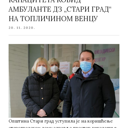
АМБУЛАНТЕ ДЗ „СТАРИ ГРАД“
НА ТОПЛИЧИНОМ ВЕНЦУ
POSTED
20. 11. 2020.
ON
Општина Стари град уступила је на коришћење
староградском дому здравља простор некадашње