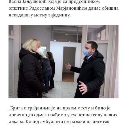
Весна Јањушевић, која је са председником
општине Радославом Марјановићем данас обишла
некадашњу месну заједницу.
„Брига о грађанима је на првом месту и било је
логично да одмах изађемо у сусрет захтеву наших
лекара. Ковид амбуланта се налази на десетак