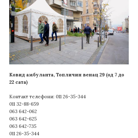
Ковид амбуланта,
Т
опличин венaц 29
(од
7 до
22
сата)
Контакт телефони: 011 26-35-344
011 32-88-659
063 642-062
063 642-625
063 642-735
011 26-35-344