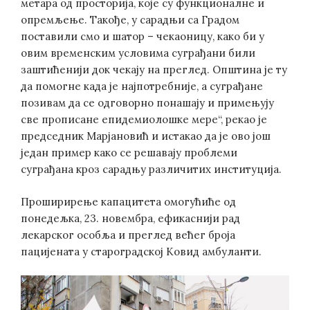
метара од просторија, које су функционалне и
опремљење. Такође, у сарадњи са Градом
поставили смо и шатор – чекаоницу, како би у
овим временским условима суграђани били
заштићенији док чекају на преглед. Општина је ту
да помогне када је најпотребније, а суграђане
позивам да се одговорно понашају и примењују
све прописане епидемиолошке мере“, рекао је
председник Марјановић и истакао да је ово још
један пример како се решавају проблеми
суграђана кроз сарадњу различитих институција.
Проширирење капацитета омогућиће од
понедељка, 23. новембра, ефикаснији рад
лекарског особља и преглед већег броја
пацијената у староградској Kовид амбуланти.