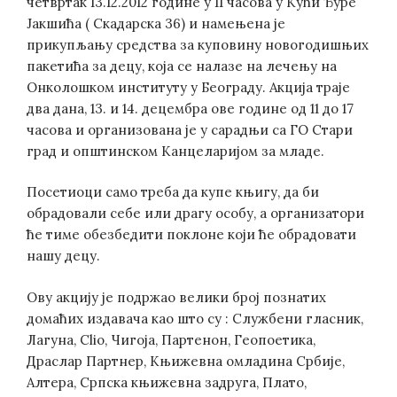
четвртак 13.12.2012 године у 11 часова у Кући Ђуре
Јакшића ( Скадарска 36) и намењена је
прикупљању средства за куповину новогодишњих
пакетића за децу, која се налазе на лечењу на
Онколошком институту у Београду. Акција траје
два дана, 13. и 14. децембра ове године од 11 до 17
часова и организована је у сарадњи са ГО Стари
град и општинском Канцеларијом за младе.
Посетиоци само треба да купе књигу, да би
обрадовали себе или драгу особу, а организатори
ће тиме обезбедити поклоне који ће обрадовати
нашу децу.
Ову акцију је подржао велики број познатих
домаћих издавача као што су : Службени гласник,
Лагуна, Clio, Чигоја, Партенон, Геопоетика,
Драслар Партнер, Књижевна омладина Србије,
Алтера, Српска књижевна задруга, Плато,