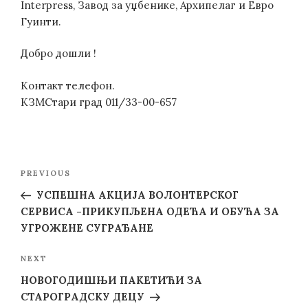
Interpress, Завод за уџбенике, Архипелаг и Евро
Гуинти.
Добро дошли !
Контакт телефон.
КЗМСтари град 011/33-00-657
Post
Previous
PREVIOUS
navigation
Post
УСПЕШНА АКЦИЈА ВОЛОНТЕРСКОГ
СЕРВИСА -ПРИКУПЉЕНА ОДЕЋА И ОБУЋА ЗА
УГРОЖЕНЕ СУГРАЂАНЕ
Next
NEXT
Post
НОВОГОДИШЊИ ПАКЕТИЋИ ЗА
СТАРОГРАДСКУ ДЕЦУ