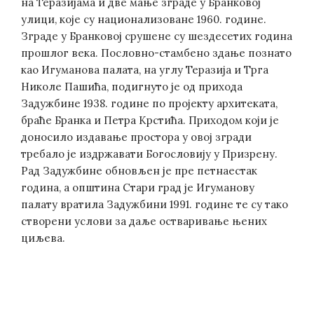
на Теразијама и две мање зграде у Бранковој
улици, које су национализоване 1960. године.
Зграде у Бранковој срушене су шездесетих година
прошлог века. Пословно-стамбено здање познато
као Игуманова палата, на углу Теразија и Трга
Николе Пашића, подигнуто је од прихода
Задужбине 1938. године по пројекту архитеката,
браће Бранка и Петра Крстића. Приходом који је
доносило издавање простора у овој згради
требало је издржавати Богословију у Призрену.
Рад Задужбине обновљен је пре петнаестак
година, а општина Стари град је Игуманову
палату вратила Задужбини 1991. године те су тако
створени услови за даље остваривање њених
циљева.