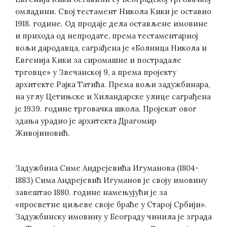
омладини. Свој тестамент Никола Кики је оставио
1918. године. Од продаје дела остављене имовине
и прихода од непродате, према тестаментарној
вољи дародавца, саграђена је «Болница Никола и
Евгенија Кики за сиромашне и пострадале
трговце» у Звечанској 9, а према пројекту
архитекте Рајка Татића. Према вољи задужбинара,
на углу Цетињске и Хиландарске улице саграђена
је 1939. године трговачка школа. Пројекат овог
здања урадио је архитекта Драгомир
Живојиновић.
Задужбина Симе Андрејевића Игуманова (1804-
1883) Сима Андрејевић Игуманов је своју имовину
завештао 1880. године намењујући је за
«просветне циљеве своје браће у Старој Србији».
Задужбинску имовину у Београду чинила је зграда