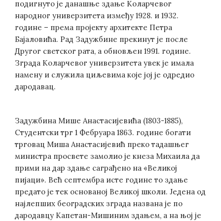
подигнуто је данашње здање Коларчевог
народног универзитета између 1928. и 1932.
године – према пројекту архитекте Петра
Бајаловића. Рад Задужбине прекинут је после
Другог светског рата, а обновљен 1991. године.
Зграда Коларчевог универзитета увек је имала
намену и служила циљевима које јој је одредио
дародавац.
Задужбина Мише Анастасијевића (1803-1885),
Студентски трг 1 Фебруара 1863. године богати
трговац Миша Анастасијевић преко тадашњег
министра просвете замолио је кнеза Михаила да
прими на дар здање саграђено на «Великој
пијаци». Већ септембра исте године то здање
предато је тек основаној Великој школи. Једена од
најлепших београдских зграда названа је по
дародавцу Капетан-Мишиним здањем, а на њој је