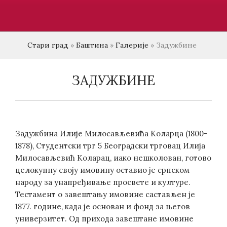
Стари град
»
Баштина
»
Галерије
»
Задужбине
ЗАДУЖБИНЕ
Задужбина Илије Милосављевића Коларца (1800-
1878), Студентски трг 5 Београдски трговац Илија
Милосављевић Коларац, иако нешколован, готово
целокупну своју имовину оставио је српском
народу за унапређивање просвете и културе.
Тестамент о завештању имовине састављен је
1877. године, када је основан и фонд за његов
универзитет. Од прихода завештане имовине