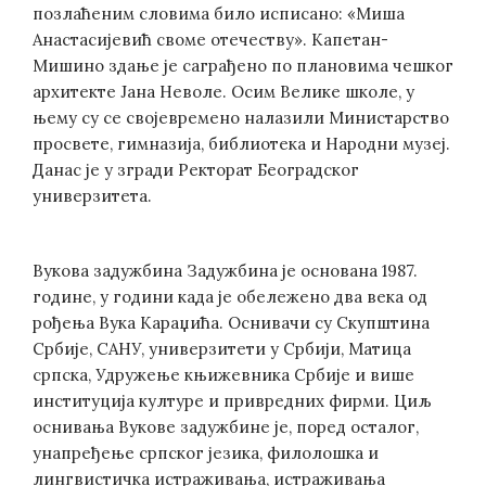
позлаћеним словима било исписано: «Миша
Анастасијевић своме отечеству». Капетан-
Мишино здање је саграђено по плановима чешког
архитекте Јана Неволе. Осим Велике школе, у
њему су се својевремено налазили Министарство
просвете, гимназија, библиотека и Народни музеј.
Данас је у згради Ректорат Београдског
универзитета.
Вукова задужбина Задужбина је основана 1987.
године, у години када је обележено два века од
рођења Вука Караџића. Оснивачи су Скупштина
Србије, САНУ, универзитети у Србији, Матица
српска, Удружење књижевника Србије и више
институција културе и привредних фирми. Циљ
оснивања Вукове задужбине је, поред осталог,
унапређење српског језика, филолошка и
лингвистичка истраживања, истраживања