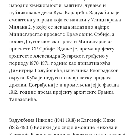
народне књижевности, заштита, чување и
публиковање дела Вука Караџића. Задужбина је
смештена у згради која се налази у Улици краља
Милана 2, у којој се некада налазило најпре
Министарство просвете Краљевине Србије, а
после Другог светског рата и Министарство
просвете СР Србије. Здање је, према пројекту
архитекте Александра Бугарског, грађено у
периоду 1870-1871. године као приватна кућа
Димитрија Голубовића, начелника Београдског
округа. Кућа је недуго по завршетку продата
држави. Дограђена је и промењена јој је фасада
1912. године према пројекту архитекте Бранка
Таназевића.
Задужбина Николе (1841-1918) и Евгеније Кики
(1855-1933) Велики део своје имовине Никола и
Евгенија Кики оставили су Београдској трговачкој