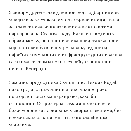
У оквиру друге тачке дневног реда, одборници су
усвојили закључак којим се покреће иницијатива
за редефинисање постојећег зонског система
паркирања на Старом граду. Како је наведено у
образложењу, ова иницијатива представља први
корак ка свеобухватном решавању једног од
највећих комуналних и инфраструктурних изазова
са којима се свакодневно сусрећу становници
центра Београда.
Заменик председника Скупштине Никола Родић
навео је да је циљ иницијативе унапређење
постојећег система паркирања, како би
становници Старог града имали приоритет и
боље услове за паркирање у својим насељима, без
временских ограничења и по повлашћеним
условима.