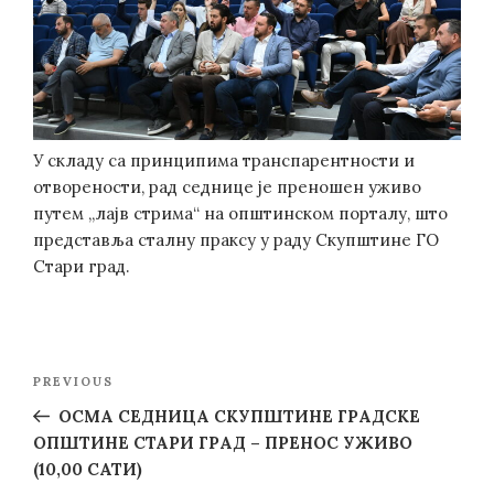
У складу са принципима транспарентности и
отворености, рад седнице је преношен уживо
путем „лајв стрима“ на општинском порталу, што
представља сталну праксу у раду Скупштине ГО
Стари град.
Post
Previous
PREVIOUS
navigation
Post
OСМА СЕДНИЦА СКУПШТИНЕ ГРАДСКЕ
ОПШТИНЕ СТАРИ ГРАД – ПРЕНОС УЖИВО
(10,00 САТИ)