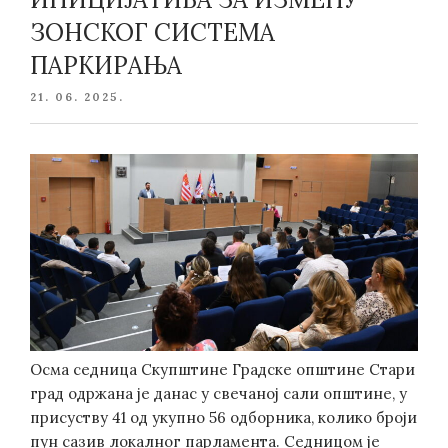
ЗОНСКОГ СИСТЕМА
ПАРКИРАЊА
POSTED
21. 06. 2025.
ON
Осма седница Скупштине Градске општине Стари
град одржана је данас у свечаној сали општине, у
присуству 41 од укупно 56 одборника, колико броји
пун сазив локалног парламента. Седницом је