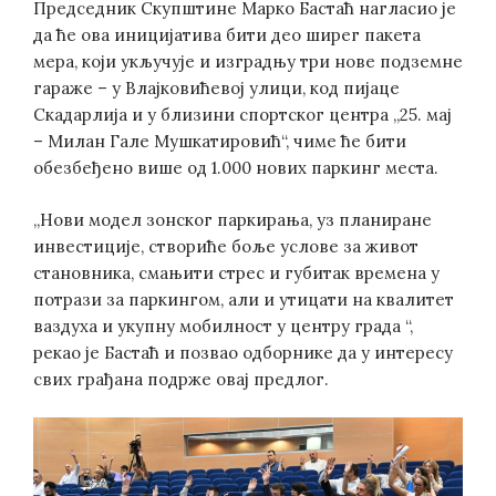
Председник Скупштине Марко Бастаћ нагласио је
да ће ова иницијатива бити део ширег пакета
мера, који укључује и изградњу три нове подземне
гараже – у Влајковићевој улици, код пијаце
Скадарлија и у близини спортског центра „25. мај
– Милан Гале Мушкатировић“, чиме ће бити
обезбеђено више од 1.000 нових паркинг места.
„Нови модел зонског паркирања, уз планиране
инвестиције, створиће боље услове за живот
становника, смањити стрес и губитак времена у
потрази за паркингом, али и утицати на квалитет
ваздуха и укупну мобилност у центру града “,
рекао је Бастаћ и позвао одборнике да у интересу
свих грађана подрже овај предлог.