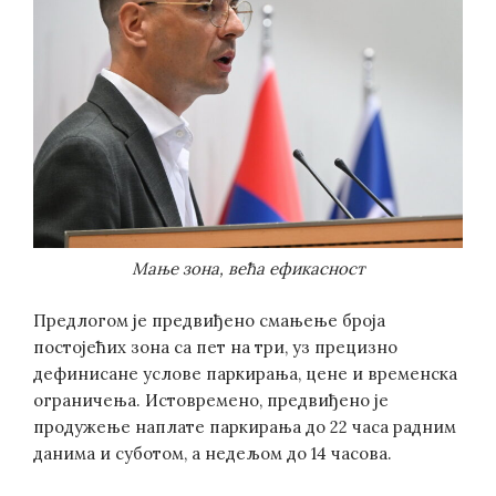
Мање зона, већа ефикасност
Предлогом је предвиђено смањење броја
постојећих зона са пет на три, уз прецизно
дефинисане услове паркирања, цене и временска
ограничења. Истовремено, предвиђено је
продужење наплате паркирања до 22 часа радним
данима и суботом, а недељом до 14 часова.