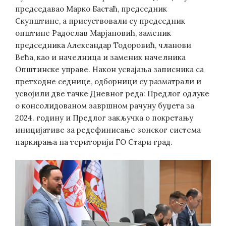
председавао Марко Бастаћ, председник
Скупштине, а присуствовали су председник
општине Радослав Марјановић, заменик
председника Александар Тодоровић, чланови
Већа, као и начелница и заменик начелника
Општинске управе. Након усвајања записника са
претходне седнице, одборници су разматрали и
усвојили две тачке Дневног реда: Предлог одлуке
о консолидованом завршном рачуну буџета за
2024. годину и Предлог закључка о покретању
иницијативе за редефинисање зонског система
паркирања на територији ГО Стари град.