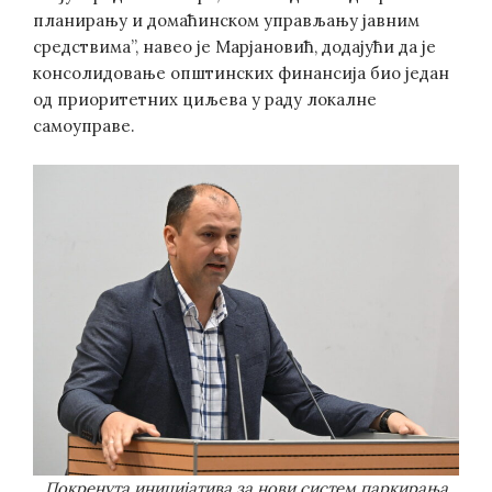
планирању и домаћинском управљању јавним
средствима”, навео је Марјановић, додајући да је
консолидовање општинских финансија био један
од приоритетних циљева у раду локалне
самоуправе.
Покренута иницијатива за нови систем паркирања