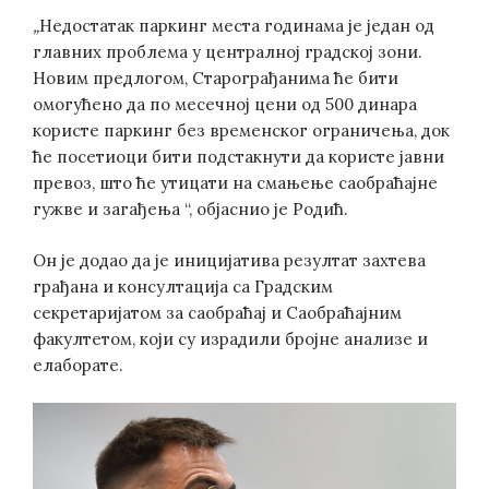
„
Недостатак паркинг места годинама је један од
главних проблема у централној градској зони.
Новим предлогом, Старограђанима ће бити
омогућено да по месечној цени од 500 динара
користе паркинг без временског ограничења, док
ће посетиоци бити подстакнути да користе јавни
превоз, што ће утицати на смањење саобраћајне
гужве и загађења “, објаснио је Родић.
Он је додао да је иницијатива резултат захтева
грађана и консултација са Градским
секретаријатом за саобраћај и Саобраћајним
факултетом, који су израдили бројне анализе и
елаборате.