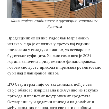
Финансијска стабилност и одговорно управљање
буџетом
Председник општине Радослав Марјановић
истакао је да је општина у протеклој години
пословала у складу са планом, уз остварење
буџетског суфицита. Упркос томе што је 2024.
година започета привременим финансирањем,
готово све врсте прихода и примања реализоване
су изнад планираног нивоа.
„
ГО Стари град није се задуживала, већ је све
своје обавезе извршавала искључиво из текућих
прихода и пренетих неутрошених средстава.
Остварени су и додатни приходи из домаћих и
међународних извора, што сведочи о добром