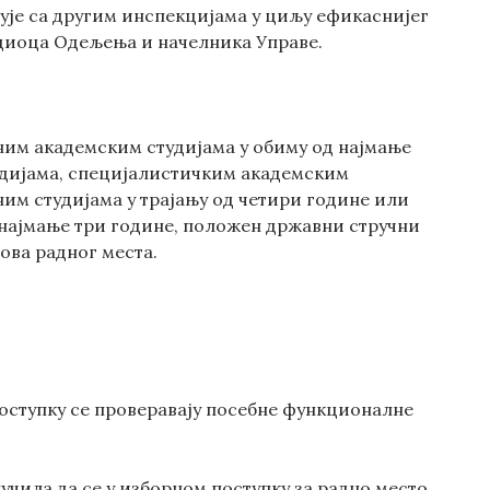
је са другим инспекцијама у циљу ефикаснијег
одиоца Одељења и начелника Управе.
вним академским студијама у обиму од најмање
удијама, специјалистичким академским
им студијама у трајању од четири године или
 најмање три године, положен државни стручни
ова радног места.
поступку се проверавају посебне функционалне
учила да се у изборном поступку за радно место