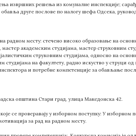
ња извршних решења из комуналне инспекције; сарађу
 обавља друге послове по налогу шефа Одсека, руков
д на радном месту: стечено високо образовање на осно
, мастер академским студијама, мастер струковним ст
ијалистичким струковним студијама, односно на основн
м студијама на факултету, радно искуство у струци од
 инспектора и потребне компетенције за обављање посл
радска општина Стари град, улица Македонска 42.
које се проверавају у изборном поступку: У изборном 
мотивација за рад на радном месту.
ачин провере компетенција: Конкурсна комисија је одл