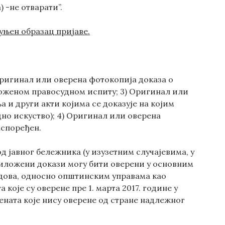
) -не отварати”.
уњен образац пријаве
.
 Оригинал или оверена фотокопија доказа о
оженом правосудном испиту; 3) Оригинал или
 и други акти којима се доказује на којим
дно искуство); 4) Оригинал или оверена
аспоређен.
д јавног бележника (у изузетним случајевима, у
иложени докази могу бити оверени у основним
дова, односно општинским управама као
које су оверене пре 1. марта 2017. године у
ната које нису оверене од стране надлежног