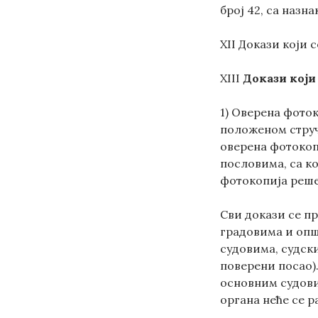
број 42, са назн
XII Докази који 
XIII
Докази који
1) Оверена фото
положеном струч
оверена фотокопи
пословима, са ко
фотокопија реше
Сви докази се пр
градовима и опш
судовима, судск
поверени посао).
основним судови
органа неће се р