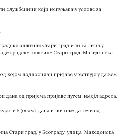
ли службеници који испуњавају услове за
.
 градске општине Стари град или га лица у
граде градске општине Стари град, Македонска
од којом подносилац пријаве учествује у даљем
и дана од пријема пријаве путем имејл адреса.
рс је 8 (осам) дана и почиње да тече од
тина Стари град, у Београду, улица Македонска