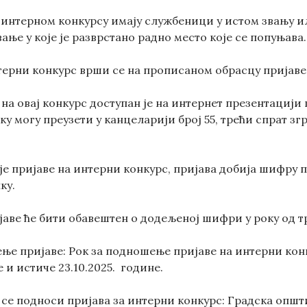
 интерном конкурсу имају службеници у истом звању и
ање у које је разврстано радно место које се попуњава.
нтерни конкурс врши се на прописаном обрасцу пријаве
на овај конкурс доступан је на интернет презентацији
у могу преузети у канцеларији број 55, трећи спрат з
е пријаве на интерни конкурс, пријава добија шифру п
ку.
аве ће бити обавештен о додељеној шифри у року од тр
ње пријаве: Рок за подношење пријаве на интерни конку
е и истиче 23.10.2025. године.
у се подноси пријава за интерни конкурс: Градска опш