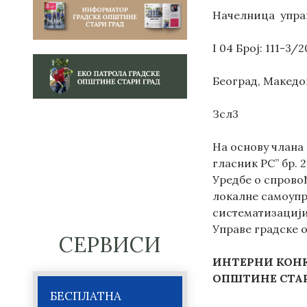
Начелница упра
I 04 Број: 111-3/
Београд, Македо
Зсл3
На основу члана
гласник РС” бр. 2
Уредбе о спрово
локалне самоупра
систематизацији 
Управе градске 
СЕРВИСИ
ИНТЕРНИ
КОН
ОПШТИНЕ СТАР
БЕСПЛАТНА