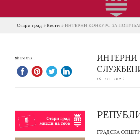
Стари град
»
Вести
»
ИНТЕРНИ КОНКУРС ЗА ПОПУЊАВ
ИНТЕРНИ 
Share this...
СЛУЖБЕНИ
POSTED
15. 10. 2025.
ON
РЕПУБЛИ
ГРАДСКА ОПШТИ