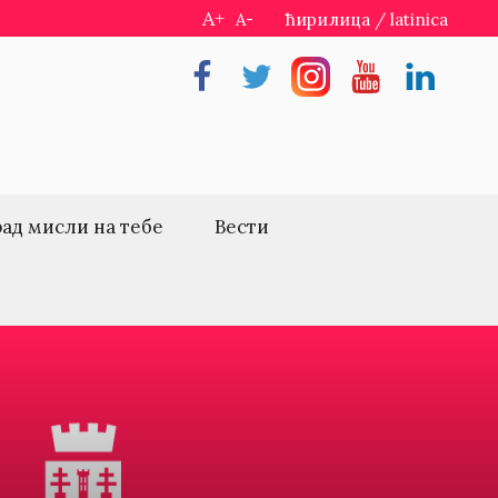
A+
A-
ћирилица
/
latinica
Facebook
Twitter
Instragram
Youtube
Linkedin
рад мисли на тебе
Вести