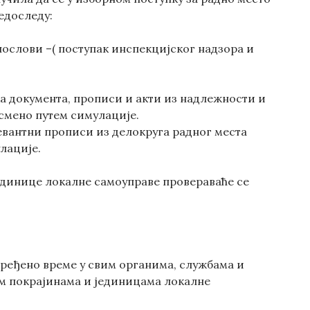
едоследу:
ослови –( поступак инспекцијског надзора и
 документа, прописи и акти из надлежности и
усмено путем симулације.
евантни прописи из делокруга радног места
лације.
единице локалне самоуправе провераваће се
дређено време у свим органима, службама и
ним покрајинама и јединицама локалне