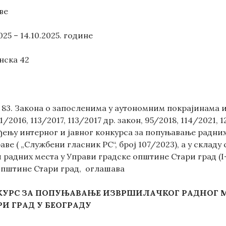
ве
2025 – 14.10.2025. године
нска 42
 83. Закона о запосленима у аутономним покрајинама 
1/2016, 113/2017, 113/2017 др. закон, 95/2018, 114/2021, 
ђењу интерног и јавног конкурса за попуњавање радни
ве ( „Службени гласник РС“, број 107/2023), а у склад
радних места у Управи градске општине Стари град (I-
општине Стари град, оглашава
КУРС ЗА ПОПУЊАВАЊЕ ИЗВРШИЛАЧК
ОГ
РАДН
ОГ
М
И ГРАД У БЕОГРАДУ