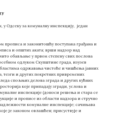
ЈУ
к, у Одсеку за комуналну инспекцију, један
ом прописа и законитошћу поступака грађана и
описа и општих аката; врши надзор над
чито обављање у првом степену свих послова
посебном одлуком Скупштине града, изузев
 областима одржавања чистоће и чишћења јавних
, тезги и других покретних привремених
гледа спољњих делова зграда и других кућних
росторија које припадају згради, услова и
муналне инспекције (доноси решења и стара се
укције и прописе из области надзора и стручно
 надлежности комуналне инспекције; сачињава
оје је законом овлашћен; присуствује и