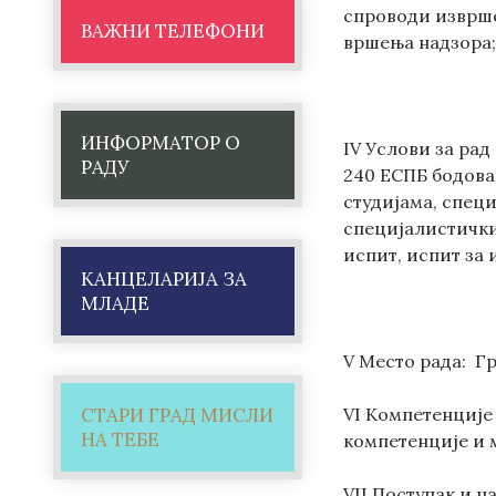
спроводи изврше
ВАЖНИ ТЕЛЕФОНИ
вршења надзора;
ИНФОРМАТОР О
IV Услови за ра
РАДУ
240 ЕСПБ бодова
студијама, спец
специјалистички
испит, испит за
КАНЦЕЛАРИЈА ЗА
МЛАДЕ
V Место рада: Г
СТАРИ ГРАД МИСЛИ
VI Компетенције 
НА ТЕБЕ
компетенције и 
VII Поступак и н