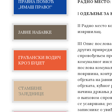
ПРАВНА ПОМОЋ
РАДНО МЕСТО:
„ИМАШ ПРАВО!“
I
ОДЕЉЕЊЕ ЗА
II Радно место к
извршилац.
ЈАВНЕ НАБАВКЕ
III Опис послов
других привредн
спровођењем про
ГРАЂАНСКИ ВОДИЧ
комуналног инсп
КРОЗ БУЏЕТ
послова комунал
површина, контр
објеката на јав
објеката, кућног
СТАМБЕНЕ
начина држања д
ЗАЈЕДНИЦЕ
о њиховом спрово
се усавршава; р
записнике о увиђ