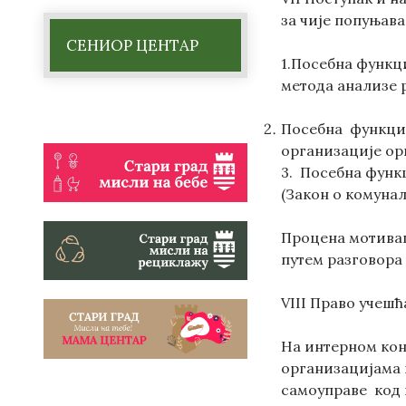
за чије попуњава
СЕНИОР ЦЕНТАР
1.Посебна функц
метода анализе 
Посебна функцио
организације ор
3. Посебна функ
(Закон о комуна
Процена мотивац
путем разговора 
VIII Право учешћ
На интерном кон
организацијама и
самоуправе код 