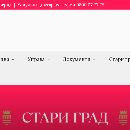
еоград | Услужни центар, телефон 0800 07 77 75
ина
Управа
Документи
Стари г