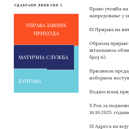
ОДАБРАНИ ЛИНКОВИ 2
Право учешћа на
напредовање у зв
УПРАВА ЈАВНИХ
IX Пријава на и
ПРИХОДА
Образац пријаве 
штампаном облик
МАТИЧНА СЛУЖБА
број 42.
Приликом предај
изборном поступ
ЕУПРАВА
Подносилац приј
X Рок за подноше
16.10.2025. годин
XI Адреса на кој