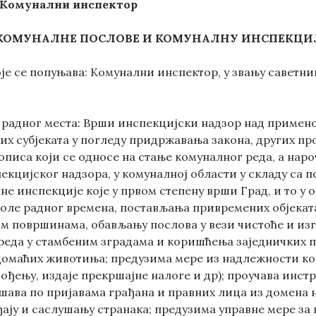
Комунални инспектор
КОМУНАЛНЕ ПОСЛОВЕ И КОМУНАЛНУ ИНСПЕКЦИ
оје се попуњава: Комунални инспектор, у звању саветни
а радног места: Врши инспекцијски надзор над примен
их субјеката у погледу придржавања закона, других пр
писа који се односе на стање комуналног реда, а наро
екцијског надзора, у комуналној области у складу са 
не инспекције које у првом степену врши Град, и то у
оле радног времена, постављања привремених објеката
ним површинама, обављању послова у вези чистоће и из
 реда у стамбеним зградама и коришћења заједничких п
омаћих животиња; предузима мере из надлежности ко
ђењу, издаје прекршајне налоге и др); проучава инстр
ешава по пријавама грађана и правних лица из домена
ају и саслушању странака; предузима управне мере за к