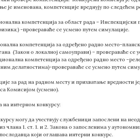
ње је именована, компетенције вреднују по следећем р
ионална компетенција за област рада – Инспекцијски п
ризика;) -провераваће се усмено путем симулације.
нална компетенција за одређено радно место-планска
гана (Закон о локалној самоуправи) – провераваће се 
ционална компетенција за одређено радно место –рел
лним делатностима)-провераваће се усмено путем симу
ије за рад на радном месту и прихватање вредности ј
са Комисијом (усмено).
а на интерном конкурсу:
курсу могу да учествују службеници запослени на нео
з члана 1. ст. 1. и 2. Закона о запосленима у аутоном
послодавца који оглашава интерни конкурс.