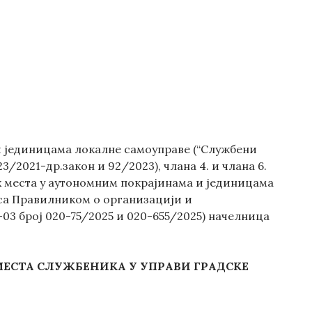
и јединицама локалне самоуправе (“Службени
123/2021-др.закон и 92/2023), члана 4. и члана 6.
х места у аутономним покрајинама и јединицама
у са Правилником о организацији и
03 број 020-75/2025 и 020-655/2025) начелница
ЕСТА
СЛУЖБЕНИКА У
УПРАВИ ГРАДСКЕ