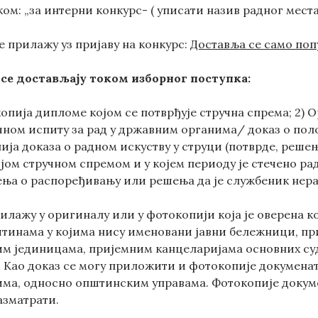
аком: „за интерни конкурс- ( уписати назив радног места
се прилажу уз пријаву на конкурс:
Доставља се само поп
 се достављају током изборног поступка
:
копија дипломе којом се потврђује стручна спрема; 2)
ном испиту за рад у државним органима/ доказ о пол
ја доказа о радном искуству у струци (потврде, решења
јом стручном спремом и у којем периоду је стечено ра
ња о распоређивању или решења да је службеник нер
илажу у оригиналу или у фотокопији која је оверена ко
тинама у којима нису именовани јавни бележници, пр
им јединицама, пријемним канцеларијама основних су
 Као доказ се могу приложити и фотокопије докумената 
ма, односно општинским управама. Фотокопије докуме
азматрати.