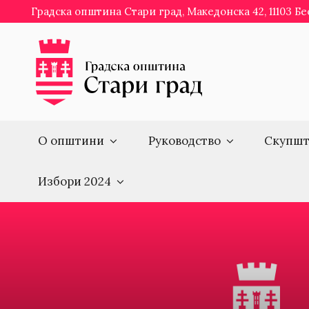
Skip
Градска општина Стари град, Македонска 42, 11103 Б
to
content
О општини
Руководство
Скупшт
Избори 2024